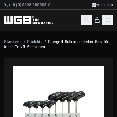
Zum Hauptinhalt springen
+49 (0) 9195 999908-0
Anmelden
Startseite
/
Produkte
/
Quergriff-Schraubendreher-Satz für
Innen-Torx®-Schrauben