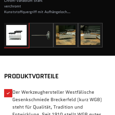
Chrom-Vanadium Stahl
verchromt
Kunststoffquergriff mit Aufhängeloch
im Metallhalter
PRODUKTVORTEILE
Der Werkzeughersteller Westfälische
Gesenkschmiede Breckerfeld (kurz WGB)
steht für Qualität, Tradition und
Entwicklung. Seit 1910 stellt WGB gutes