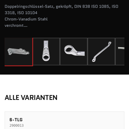
Doppelringschlüssel-Satz, gekröpft, DIN 838 ISO 1085, ISO
3318, ISO 10104
Chrom-Vanadium Stahl
verchromt
im Karton
ALLE VARIANTEN
6-TLG
2900013