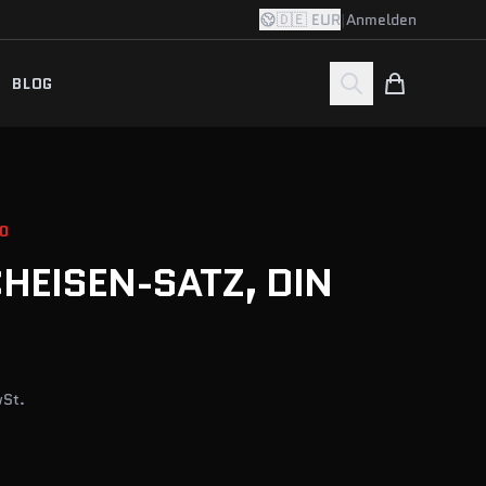
🇩🇪 EUR
|
Anmelden
BLOG
0
HEISEN-SATZ, DIN
wSt.