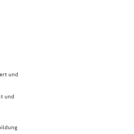
iert und
st und
bildung