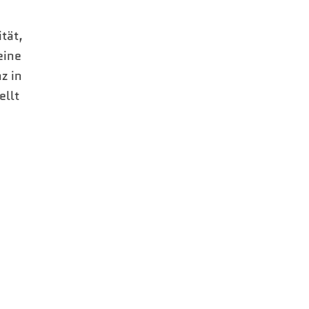
tät,
eine
z in
ellt