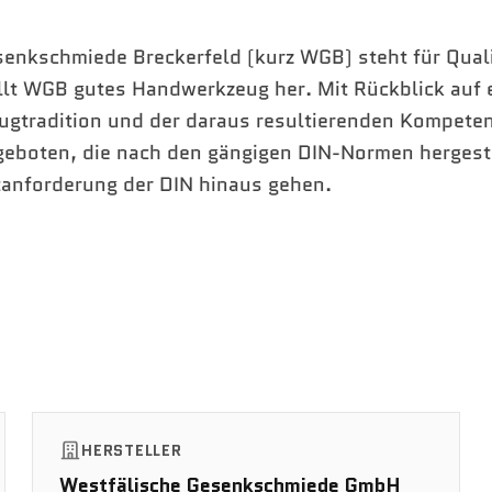
enkschmiede Breckerfeld (kurz WGB) steht für Quali
ellt WGB gutes Handwerkzeug her. Mit Rückblick auf 
ugtradition und der daraus resultierenden Kompeten
geboten, die nach den gängigen DIN-Normen hergest
tanforderung der DIN hinaus gehen.
HERSTELLER
Westfälische Gesenkschmiede GmbH