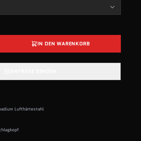
IN DEN WARENKORB
ANFRAGE SENDEN
adium Lufthärtestahl
chlagkopf