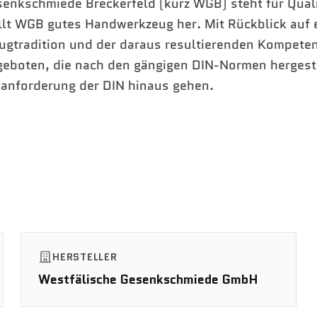
enkschmiede Breckerfeld (kurz WGB) steht für Quali
ellt WGB gutes Handwerkzeug her. Mit Rückblick auf 
ugtradition und der daraus resultierenden Kompeten
geboten, die nach den gängigen DIN-Normen hergest
tanforderung der DIN hinaus gehen.
HERSTELLER
Westfälische Gesenkschmiede GmbH