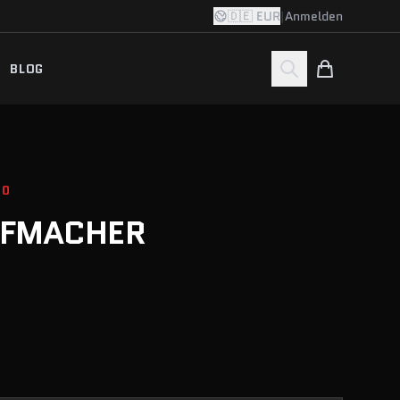
🇩🇪 EUR
|
Anmelden
BLOG
20
PFMACHER