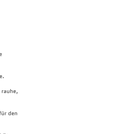
e
e.
 rauhe,
für den