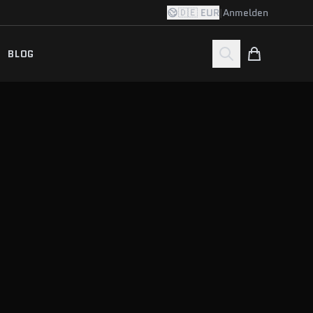
🇩🇪 EUR
|
Anmelden
BLOG