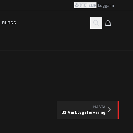
🇩🇪 EUR
|
Logga in
BLOGG
NÄSTA
01 Verktygsförvaring