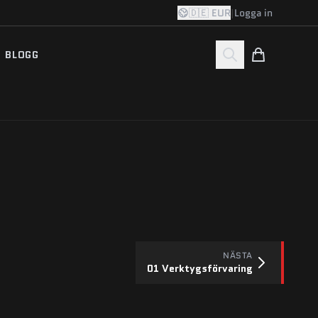
🇩🇪 EUR
|
Logga in
BLOGG
NÄSTA
01 Verktygsförvaring