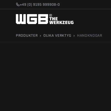
Gå till innehåll
+49 (0) 9195 999908-0
PRODUKTER
›
OLIKA VERKTYG
›
HANDKNOGAR