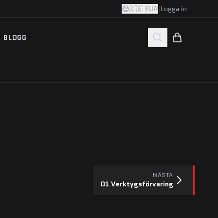
🇩🇪 EUR
|
Logga in
BLOGG
NÄSTA
01 Verktygsförvaring