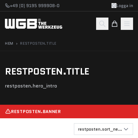
Gå till innehåll
+49 (0) 9195 999908-0
Logga in
HEM
›
RESTPOSTEN.TITLE
RESTPOSTEN.TITLE
restposten.hero_intro
RESTPOSTEN.BANNER
restposten.sort_newest